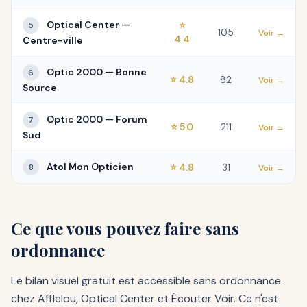
Optical Center —
⭐
5
105
Voir →
4.4
Centre-ville
Optic 2000 — Bonne
6
⭐ 4.8
82
Voir →
Source
Optic 2000 — Forum
7
⭐ 5.0
211
Voir →
Sud
Atol Mon Opticien
⭐ 4.8
31
8
Voir →
Ce que vous pouvez faire sans
ordonnance
Le bilan visuel gratuit est accessible sans ordonnance
chez Afflelou, Optical Center et Écouter Voir. Ce n'est