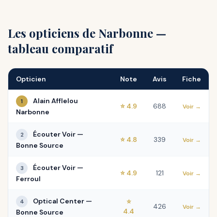
Les opticiens de Narbonne —
tableau comparatif
Opticien
Note
Avis
Fiche
Alain Afflelou
1
⭐ 4.9
688
Voir →
Narbonne
Écouter Voir —
2
⭐ 4.8
339
Voir →
Bonne Source
Écouter Voir —
3
⭐ 4.9
121
Voir →
Ferroul
Optical Center —
⭐
4
426
Voir →
4.4
Bonne Source