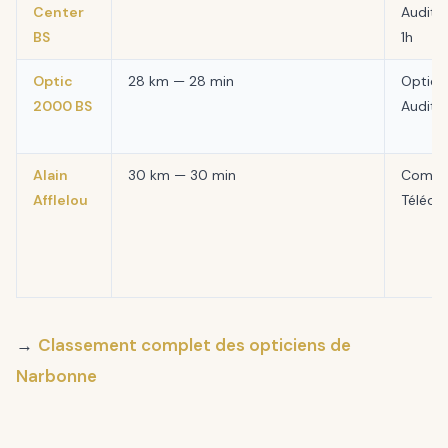
Center
Auditio
BS
1h
Optic
28 km — 28 min
Optiqu
2000 BS
Auditi
Alain
30 km — 30 min
Comple
Afflelou
Téléco
→
Classement complet des opticiens de
Narbonne