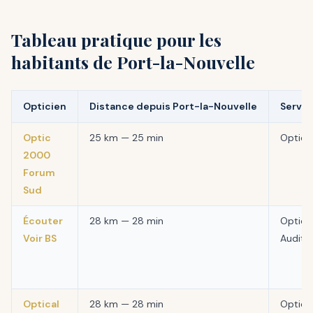
Tableau pratique pour les
habitants de Port-la-Nouvelle
Opticien
Distance depuis Port-la-Nouvelle
Servic
Optic
25 km — 25 min
Optiqu
2000
Forum
Sud
Écouter
28 km — 28 min
Optiqu
Voir BS
Auditi
Optical
28 km — 28 min
Optiqu