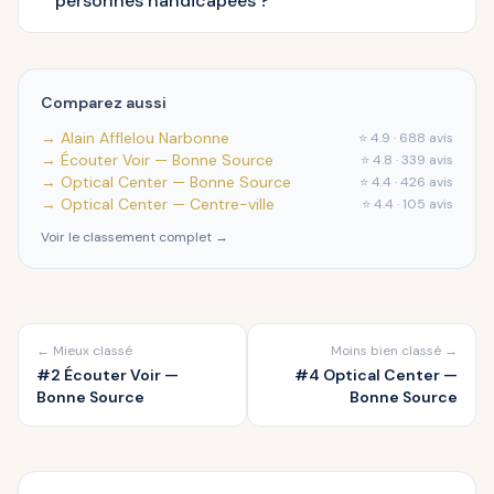
personnes handicapées ?
Comparez aussi
→ Alain Afflelou Narbonne
⭐ 4.9 · 688 avis
→ Écouter Voir — Bonne Source
⭐ 4.8 · 339 avis
→ Optical Center — Bonne Source
⭐ 4.4 · 426 avis
→ Optical Center — Centre-ville
⭐ 4.4 · 105 avis
Voir le classement complet →
← Mieux classé
Moins bien classé →
#2 Écouter Voir —
#4 Optical Center —
Bonne Source
Bonne Source