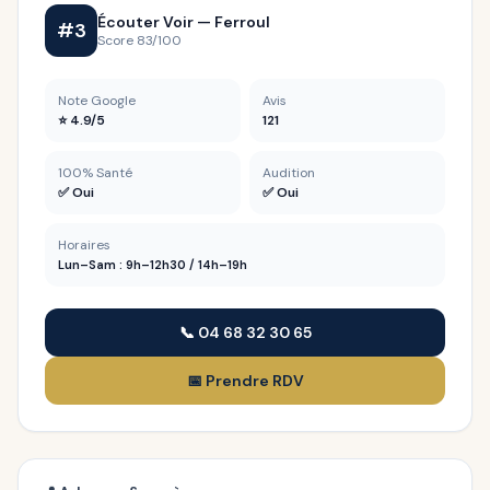
Écouter Voir — Ferroul
#3
Score 83/100
Note Google
Avis
⭐ 4.9/5
121
100% Santé
Audition
✅ Oui
✅ Oui
Horaires
Lun–Sam : 9h–12h30 / 14h–19h
📞 04 68 32 30 65
📅 Prendre RDV