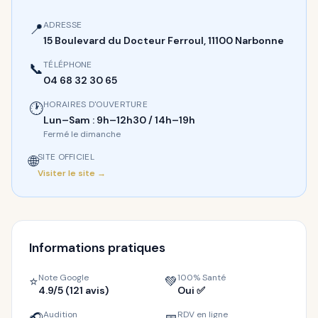
ADRESSE
📍
15 Boulevard du Docteur Ferroul, 11100 Narbonne
TÉLÉPHONE
📞
04 68 32 30 65
HORAIRES D'OUVERTURE
🕐
Lun–Sam : 9h–12h30 / 14h–19h
Fermé le dimanche
SITE OFFICIEL
🌐
Visiter le site →
Informations pratiques
Note Google
100% Santé
⭐
💚
4.9/5 (121 avis)
Oui ✅
Audition
RDV en ligne