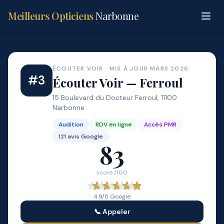
Meilleurs Opticiens
Narbonne
ÉCOUTER VOIR · MIS À JOUR MARS 2026
#3
Écouter Voir — Ferroul
15 Boulevard du Docteur Ferroul, 11100
Narbonne
Audition
RDV en ligne
Accès PMR
121 avis Google
83
score /100
4.9/5 Google
📞 Appeler