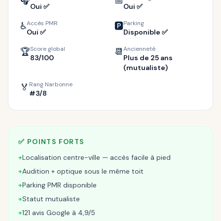
🎧
📅
Oui ✅
Oui ✅
Accès PMR
Parking
♿
🅿️
Oui ✅
Disponible ✅
Score global
Ancienneté
🏆
📆
83/100
Plus de 25 ans
(mutualiste)
Rang Narbonne
🏅
#3/8
✅ POINTS FORTS
+
Localisation centre-ville — accès facile à pied
+
Audition + optique sous le même toit
+
Parking PMR disponible
+
Statut mutualiste
+
121 avis Google à 4,9/5