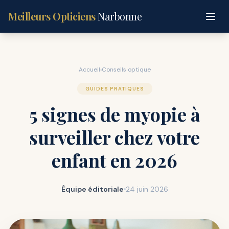
Meilleurs Opticiens
Narbonne
Accueil
›
Conseils optique
GUIDES PRATIQUES
5 signes de myopie à
surveiller chez votre
enfant en 2026
Équipe éditoriale
24 juin 2026