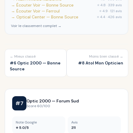
→ Écouter Voir — Bonne Source
⭐ 4.8 · 339 avis
→ Écouter Voir — Ferroul
⭐ 4.9 · 121 avis
→ Optical Center — Bonne Source
⭐ 4.4 · 426 avis
Voir le classement complet →
← Mieux classé
Moins bien classé →
#6 Optic 2000 — Bonne
#8 Atol Mon Opticien
Source
Optic 2000 — Forum Sud
#7
Score 60/100
Note Google
Avis
⭐ 5.0/5
211