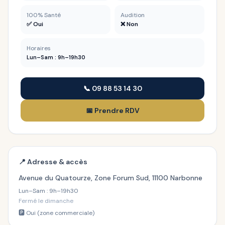
100% Santé
Audition
✅ Oui
❌ Non
Horaires
Lun–Sam : 9h–19h30
📞 09 88 53 14 30
📅 Prendre RDV
📍 Adresse & accès
Avenue du Quatourze, Zone Forum Sud, 11100 Narbonne
Lun–Sam : 9h–19h30
Fermé le dimanche
🅿️ Oui (zone commerciale)