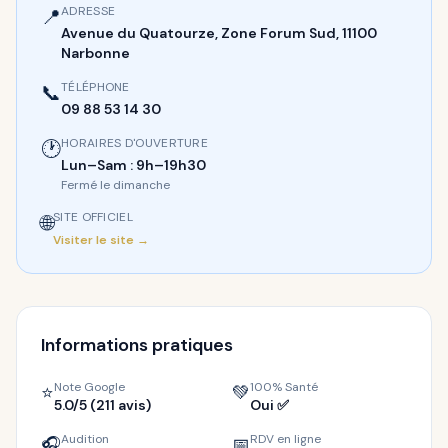
ADRESSE
📍
Avenue du Quatourze, Zone Forum Sud, 11100
Narbonne
TÉLÉPHONE
📞
09 88 53 14 30
HORAIRES D'OUVERTURE
🕐
Lun–Sam : 9h–19h30
Fermé le dimanche
SITE OFFICIEL
🌐
Visiter le site →
Informations pratiques
Note Google
100% Santé
⭐
💚
5.0/5 (211 avis)
Oui ✅
Audition
RDV en ligne
🎧
📅