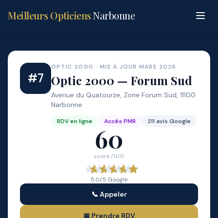
Meilleurs Opticiens
Narbonne
OPTIC 2000 · MIS À JOUR MARS 2026
#7
Optic 2000 — Forum Sud
Avenue du Quatourze, Zone Forum Sud, 11100
Narbonne
RDV en ligne
Accès PMR
211 avis Google
60
score /100
5.0/5 Google
📞 Appeler
📅 Prendre RDV