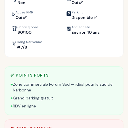
Non
Oui ✅
Accès PMR
Parking
♿
🅿️
Oui ✅
Disponible ✅
Score global
Ancienneté
🏆
📆
60/100
Environ 10 ans
Rang Narbonne
🏅
#7/8
✅ POINTS FORTS
+
Zone commerciale Forum Sud — idéal pour le sud de
Narbonne
+
Grand parking gratuit
+
RDV en ligne